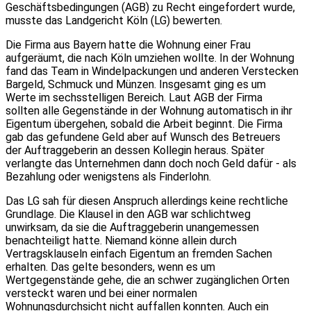
Geschäftsbedingungen (AGB) zu Recht eingefordert wurde,
musste das Landgericht Köln (LG) bewerten.
Die Firma aus Bayern hatte die Wohnung einer Frau
aufgeräumt, die nach Köln umziehen wollte. In der Wohnung
fand das Team in Windelpackungen und anderen Verstecken
Bargeld, Schmuck und Münzen. Insgesamt ging es um
Werte im sechsstelligen Bereich. Laut AGB der Firma
sollten alle Gegenstände in der Wohnung automatisch in ihr
Eigentum übergehen, sobald die Arbeit beginnt. Die Firma
gab das gefundene Geld aber auf Wunsch des Betreuers
der Auftraggeberin an dessen Kollegin heraus. Später
verlangte das Unternehmen dann doch noch Geld dafür - als
Bezahlung oder wenigstens als Finderlohn.
Das LG sah für diesen Anspruch allerdings keine rechtliche
Grundlage. Die Klausel in den AGB war schlichtweg
unwirksam, da sie die Auftraggeberin unangemessen
benachteiligt hatte. Niemand könne allein durch
Vertragsklauseln einfach Eigentum an fremden Sachen
erhalten. Das gelte besonders, wenn es um
Wertgegenstände gehe, die an schwer zugänglichen Orten
versteckt waren und bei einer normalen
Wohnungsdurchsicht nicht auffallen konnten. Auch ein